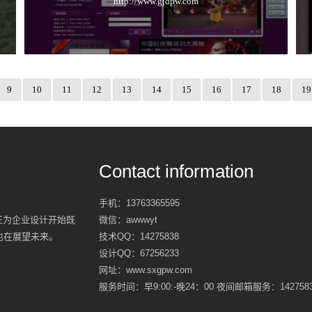
http://www.gjdpw.com
9
10
11
12
13
14
15
16
17
18
19
Contact information
手机：
13763365595
真正为企业设计开始既
微信：
awwwyt
也在展望未来。
技术QQ：
14275838
设计QQ：
67256233
网址：www.sxgpw.com
服务时间：早9:00:-晚24：00 夜间邮箱服务：1427583