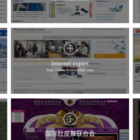
Internet expert
http://www.bestccielab.com
国际肚皮舞联合会