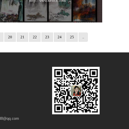
http://www.xhwcn.com/
20
21
22
23
24
25
..
8@qq.com