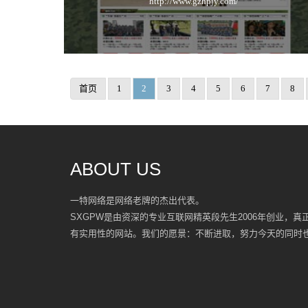
http://www.gzhpjy.com/
首页
1
2
3
4
5
6
7
8
ABOUT US
一特网络是网络老牌的杰出代表。
SXGPW是由资深的专业互联网精英段先生2006年创业，
有实用性的网站。我们的愿景：不断进取，努力今天的同时