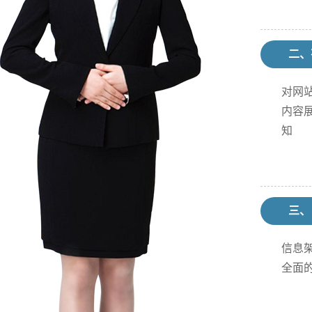
二、
对网
内容
知
三、
信息
全面